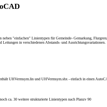
utoCAD
n neben "einfachen" Linientypen für Gemeinde- Gemarkung, Flurgrenzen,
 Leitungen in verschiedenen Abstands- und Ausrichtungsvariationen.
thält UHVermsym.lin und UHVermsym.shx - einfach in einen AutoCA
noch ca. 30 weitere strukturierte Linientypen nach Planzv 90